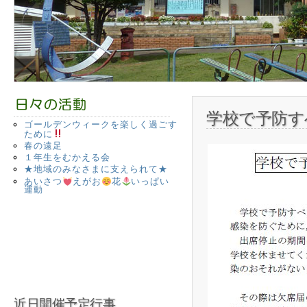
学校で予防す
ゴールデンウィークを楽しく過ごす
ために
春の遠足
１年生をむかえる会
★地域のみなさまに支えられて★
あいさつ
えがお
花
いっぱい
運動
近日開催予定行事