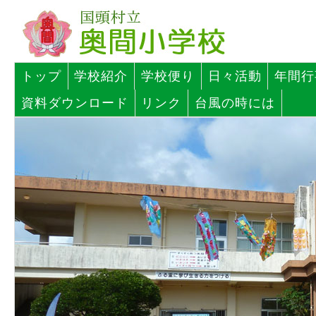
トップ
学校紹介
学校便り
日々活動
年間行
資料ダウンロード
リンク
台風の時には