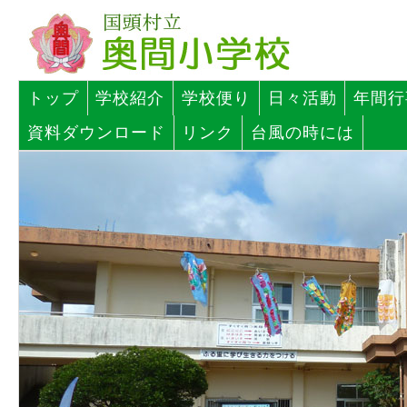
トップ
学校紹介
学校便り
日々活動
年間行
資料ダウンロード
リンク
台風の時には