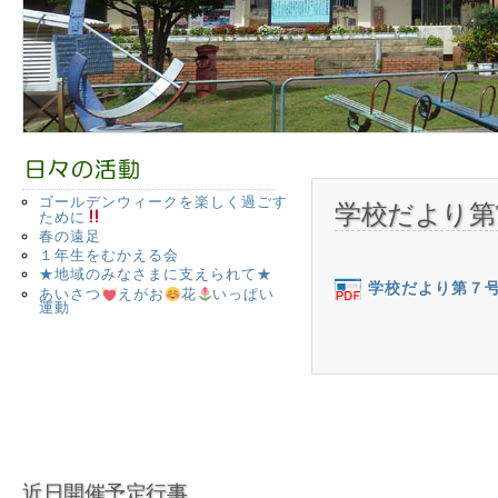
ゴールデンウィークを楽しく過ごす
学校だより第
ために
春の遠足
１年生をむかえる会
★地域のみなさまに支えられて★
学校だより第７
あいさつ
えがお
花
いっぱい
運動
近日開催予定行事