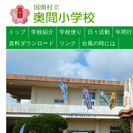
トップ
学校紹介
学校便り
日々活動
年間行
資料ダウンロード
リンク
台風の時には