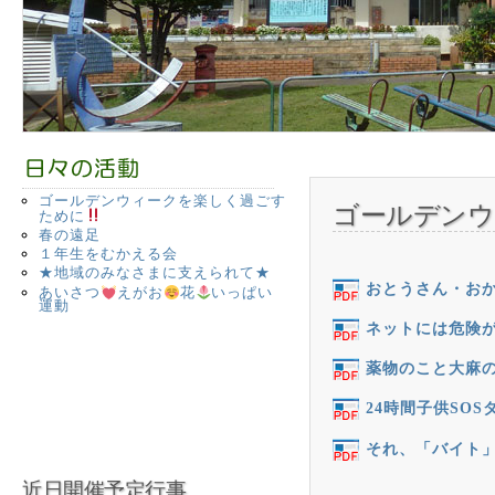
ゴールデンウィークを楽しく過ごす
ゴールデンウ
ために
春の遠足
１年生をむかえる会
★地域のみなさまに支えられて★
おとうさん・おか
あいさつ
えがお
花
いっぱい
運動
ネットには危険
薬物のこと大麻
24時間子供SO
それ、「バイト
近日開催予定行事